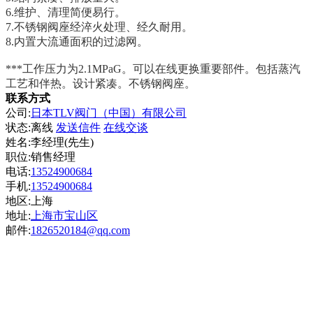
6.维护、清理简便易行。
7.不锈钢阀座经淬火处理、经久耐用。
8.内置大流通面积的过滤网。
***工作压力为2.1MPaG。可以在线更换重要部件。包括蒸汽
工艺和伴热。设计紧凑。不锈钢阀座。
联系方式
公司:
日本TLV阀门（中国）有限公司
状态:
离线
发送信件
在线交谈
姓名:李经理(先生)
职位:销售经理
电话:
13524900684
手机:
13524900684
地区:上海
地址:
上海市宝山区
邮件:
1826520184@qq.com