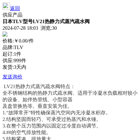
返回
供应产品
日本TLV型号LV21热静力式蒸汽疏水阀
2024-07-28 18:03 浏览:
30
价格:
￥0.00
/件
品牌:TLV
起订:1件
供应:999件
发货:3天内
发送询价
LV21热静力式蒸汽疏水阀特点：
全不锈钢结构的热静力式疏水阀、适用于冷凝水负载相对较小
的设备、如伴热管线、小型容器
及盘管换热等。垂直安装为佳。
1.“故障常开”特性确保蒸汽空间内无冷凝水积存。
2.结构坚固而轻巧、可承受过热蒸汽和水锤。
3.在整个压力范围内以固定过冷度自动调节。
4.##的空气排放性能。
5.结构紧凑、排放量大。