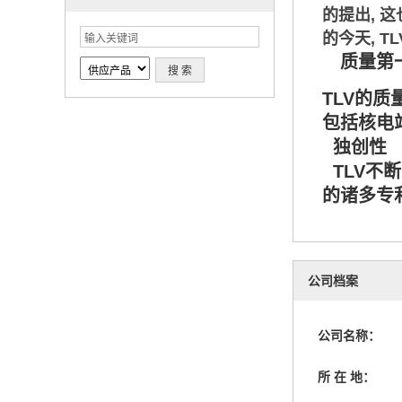
的提出, 
的今天, 
质量第
TLV的质
包括核电
独创性
TLV不
的诸多专
公司档案
公司名称：
所 在 地：